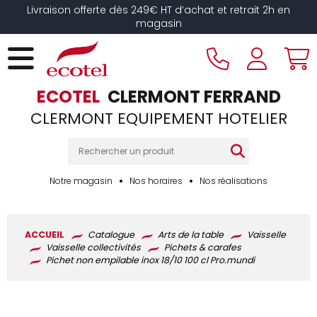
Panneau de gestion des cookies
Livraison offerte dès 249€ HT d’achat et retrait 2h en
magasin
ECOTEL
CLERMONT FERRAND
CLERMONT EQUIPEMENT HOTELIER
Notre magasin
Nos horaires
Nos réalisations
ACCUEIL
Catalogue
Arts de la table
Vaisselle
Vaisselle collectivités
Pichets & carafes
Pichet non empilable inox 18/10 100 cl Pro.mundi