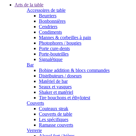
Arts de la table
Accessoires de table
Beurriers
Bonbonnières
Cendriers
Condiments
Mannes & corbeilles à pain
Photophores / bougies
Porte cure-dents
Porte-bouteilles
Signalétique
Bar
Bobine addition & blocs commandes
Distributeurs / doseurs
Matériel de bar
Seaux et vasques
Shaker et matériel
Tire bouchons et éthylotest
Couverts
Couteaux steak
Couverts de table
Les spécifiques
Ramasse couverts
Verrerie
Alcool fort / bières