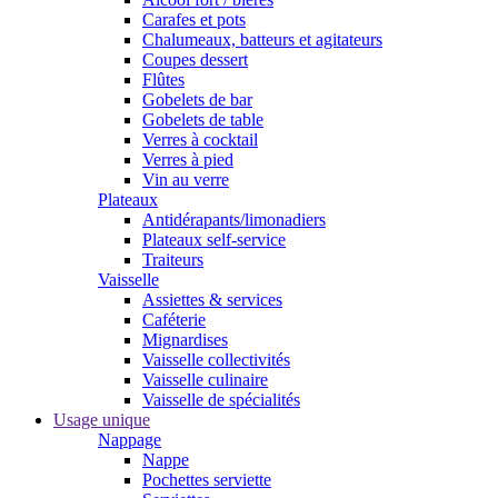
Carafes et pots
Chalumeaux, batteurs et agitateurs
Coupes dessert
Flûtes
Gobelets de bar
Gobelets de table
Verres à cocktail
Verres à pied
Vin au verre
Plateaux
Antidérapants/limonadiers
Plateaux self-service
Traiteurs
Vaisselle
Assiettes & services
Caféterie
Mignardises
Vaisselle collectivités
Vaisselle culinaire
Vaisselle de spécialités
Usage unique
Nappage
Nappe
Pochettes serviette