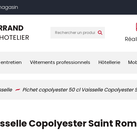
 magasin
RRAND
HOTELIER
Réal
 entretien
Vêtements professionnels
Hôtellerie
Mob
sselle
Pichet copolyester 50 cl Vaisselle Copolyester
isselle Copolyester Saint Ro