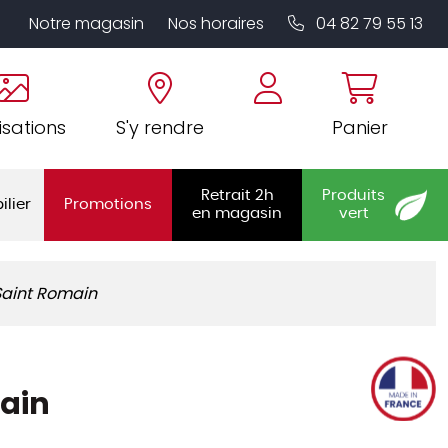
Notre magasin
Nos horaires
04 82 79 55 13
isations
S'y rendre
Panier
Retrait 2h
Produits
ilier
Promotions
en magasin
vert
 Saint Romain
main