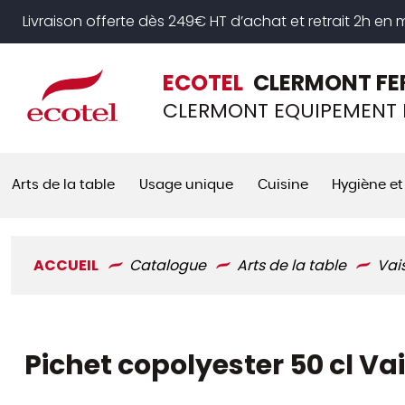
Panneau de gestion des cookies
Livraison offerte dès 249€ HT d’achat et retrait 2h en
ECOTEL
CLERMONT FE
CLERMONT EQUIPEMENT 
Arts de la table
Usage unique
Cuisine
Hygiène et
ACCUEIL
Catalogue
Arts de la table
Vai
Pichet copolyester 50 cl Va