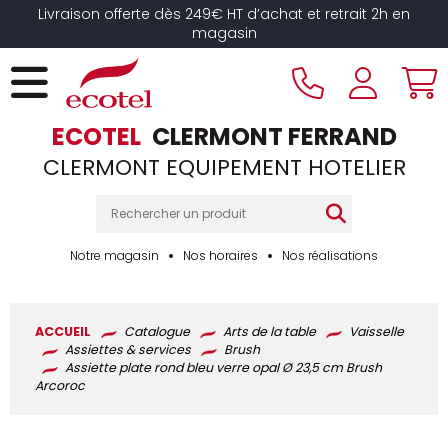
Panneau de gestion des cookies
Livraison offerte dès 249€ HT d’achat et retrait 2h en
magasin
ECOTEL
CLERMONT FERRAND
CLERMONT EQUIPEMENT HOTELIER
Notre magasin
Nos horaires
Nos réalisations
ACCUEIL
Catalogue
Arts de la table
Vaisselle
Assiettes & services
Brush
Assiette plate rond bleu verre opal Ø 23,5 cm Brush
Arcoroc