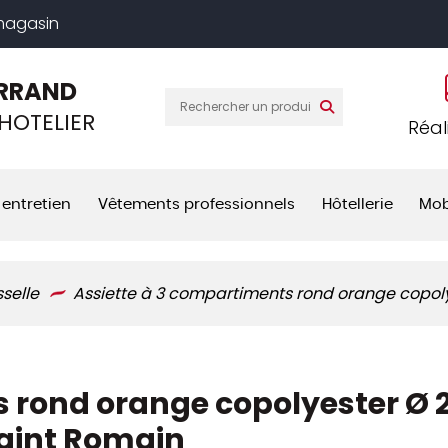
 magasin
RRAND
HOTELIER
Réal
 entretien
Vêtements professionnels
Hôtellerie
Mob
sselle
Assiette à 3 compartiments rond orange copoly
 rond orange copolyester Ø 
Saint Romain