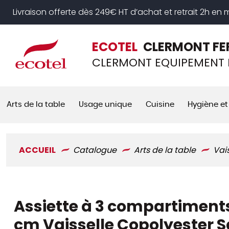
Panneau de gestion des cookies
Livraison offerte dès 249€ HT d’achat et retrait 2h en
ECOTEL
CLERMONT FE
CLERMONT EQUIPEMENT 
Arts de la table
Usage unique
Cuisine
Hygiène et
ACCUEIL
Catalogue
Arts de la table
Vai
Assiette à 3 compartiments
cm Vaisselle Copolyester 