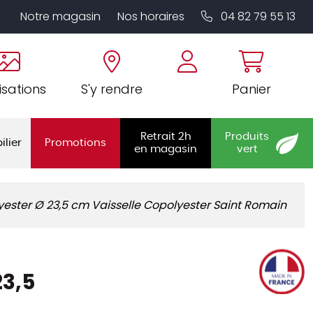
Notre magasin
Nos horaires
04 82 79 55 13
isations
S'y rendre
Panier
Retrait 2h
Produits
ilier
Promotions
en magasin
vert
ester Ø 23,5 cm Vaisselle Copolyester Saint Romain
23,5