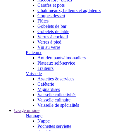
Carafes et pots
Chalumeaux, batteurs et agitateurs
Coupes dessert
Flûtes
Gobelets de bar
Gobelets de table
Verres à cocktail
Verres à pied
Vin au verre
Plateaux
Antidérapants/limonadiers
Plateaux self-service
Traiteurs
Vaisselle
Assiettes & services
Caféterie
Mignardises
Vaisselle collectivités
Vaisselle culinaire
Vaisselle de spécialités
Usage unique
Nappage
Nappe
Pochettes serviette