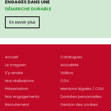
ENGAGÉS DANS UNE
DÉMARCHE DURABLE
En savoir plus
Accueil
Catalogues
Le magasin
Actualités
S'y rendre
Vidéos
Nos réalisations
CGV
Présentation
Mentions légales / CGU
Nos engagements
Données personnelles
Recrutement
Gestion des cookies