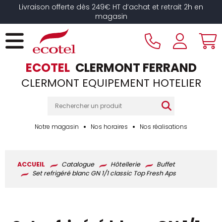
Panneau de gestion des cookies
Livraison offerte dès 249€ HT d’achat et retrait 2h en
magasin
ECOTEL
CLERMONT FERRAND
CLERMONT EQUIPEMENT HOTELIER
Notre magasin
Nos horaires
Nos réalisations
ACCUEIL
Catalogue
Hôtellerie
Buffet
Set refrigéré blanc GN 1/1 classic Top Fresh Aps