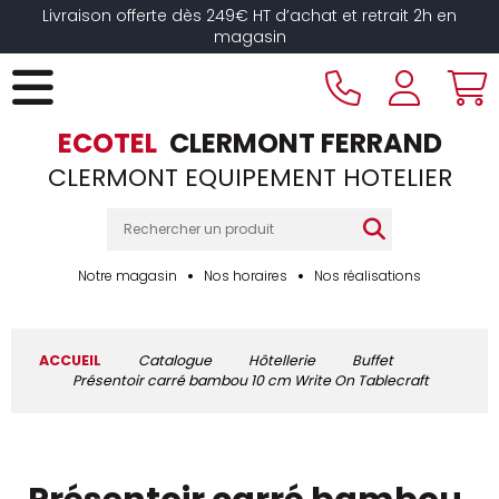
Livraison offerte dès 249€ HT d’achat et retrait 2h en
magasin
ECOTEL
CLERMONT FERRAND
CLERMONT EQUIPEMENT HOTELIER
Notre magasin
Nos horaires
Nos réalisations
ACCUEIL
Catalogue
Hôtellerie
Buffet
Présentoir carré bambou 10 cm Write On Tablecraft