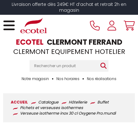
Panneau de gestion des cookies
Livraison offerte dès 249€ HT d’achat et retrait 2h en
magasin
ECOTEL
CLERMONT FERRAND
CLERMONT EQUIPEMENT HOTELIER
Notre magasin
Nos horaires
Nos réalisations
ACCUEIL
Catalogue
Hôtellerie
Buffet
Pichets et verseuses isothermes
Verseuse isotherme inox 30 cl Oxygene Pro.mundi