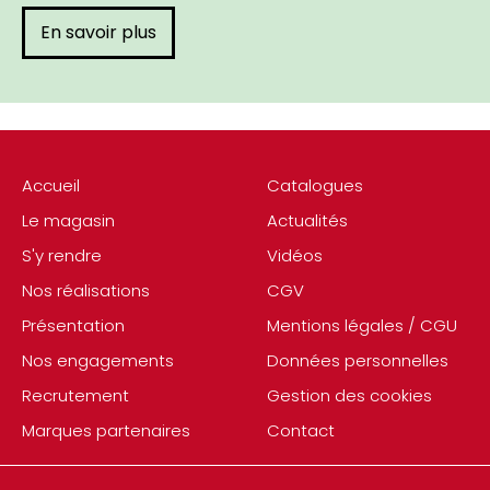
En savoir plus
Accueil
Catalogues
Le magasin
Actualités
S'y rendre
Vidéos
Nos réalisations
CGV
Présentation
Mentions légales / CGU
Nos engagements
Données personnelles
Recrutement
Gestion des cookies
Marques partenaires
Contact