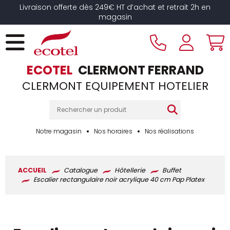
Panneau de gestion des cookies
Livraison offerte dès 249€ HT d’achat et retrait 2h en
magasin
ECOTEL
CLERMONT FERRAND
CLERMONT EQUIPEMENT HOTELIER
Notre magasin
Nos horaires
Nos réalisations
ACCUEIL
Catalogue
Hôtellerie
Buffet
Escalier rectangulaire noir acrylique 40 cm Pap Platex