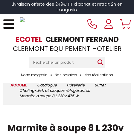
Livraison offerte dès 249€ HT d’achat et retrait 2h en
magasin
ECOTEL
CLERMONT FERRAND
CLERMONT EQUIPEMENT HOTELIER
Notre magasin
Nos horaires
Nos réalisations
ACCUEIL
Catalogue
Hôtellerie
Buffet
Chafing-dish et plaques réfrigérantes
Marmite à soupe 8 L 230v 475 W
Marmite à soupe 8 L 230v