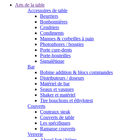
Arts de la table
Accessoires de table
Beurriers
Bonbonnières
Cendriers
Condiments
Mannes & corbeilles à pain
Photophores / bougies
Porte cure-dents
Porte-bouteilles
Signalétique
Bar
Bobine addition & blocs commandes
Distributeurs / doseurs
Matériel de bar
Seaux et vasques
Shaker et matériel
Tire bouchons et éthylotest
Couverts
Couteaux steak
Couverts de table
Les spécifiques
Ramasse couverts
Verrerie
Alcool fort / bières